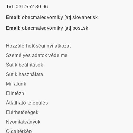
Tel:
031/552 30 96
Email:
obecmaledvorniky
[at]
slovanet.sk
Email:
obecmaledvorniky
[at]
post.sk
Footer
Hozzáférhetőségi nyilatkozat
-
Személyes adatok védelme
odkazy
Sütik beállítások
Sütik használata
Main
Mi falunk
navigation
Elintézni
Átlátható település
Elérhetőségek
Footer
Nyomtatványok
custom
Oldaltérkép