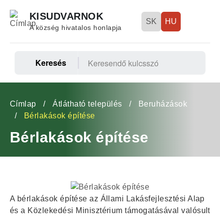
Ugrás
KISUDVARNOK
a
SK
HU
A község hivatalos honlapja
tartalomra
Keresés
Fő
navigáció
Morzsa
Címlap
Átlátható település
Beruházások
Bérlakások építése
Bérlakások építése
A bérlakások építése az Állami Lakásfejlesztési Alap
és a Közlekedési Minisztérium támogatásával valósult