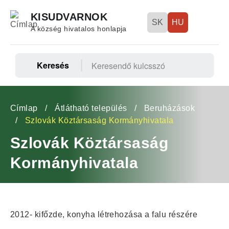
Ugrás
KISUDVARNOK
a
SK
HU
A község hivatalos honlapja
tartalomra
Keresés
Fő
navigáció
Morzsa
Címlap
Átlátható település
Beruházások
Szlovák Köztársaság Kormányhivatala
Szlovák Köztársaság
Kormányhivatala
2012- kifőzde, konyha létrehozása a falu részére