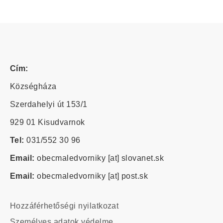
Cím:
Községháza
Szerdahelyi út 153/1
929 01 Kisudvarnok
Tel:
031/552 30 96
Email:
obecmaledvorniky
[at]
slovanet.sk
Email:
obecmaledvorniky
[at]
post.sk
Footer
Hozzáférhetőségi nyilatkozat
-
Személyes adatok védelme