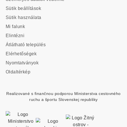
odkazy
Sütik beállítások
Sütik használata
Main
Mi falunk
navigation
Elintézni
Átlátható település
Elérhetőségek
Footer
Nyomtatványok
custom
Oldaltérkép
menu
Realizované s finančnou podporou Ministerstva cestovného
ruchu a športu Slovenskej republiky