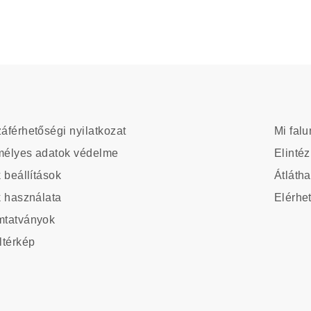
ter
Main
áférhetőségi nyilatkozat
Mi falu
navig
élyes adatok védelme
Elintéz
azy
k beállítások
Átlátha
k használata
Elérhe
ter
tatványok
stom
ltérkép
nu