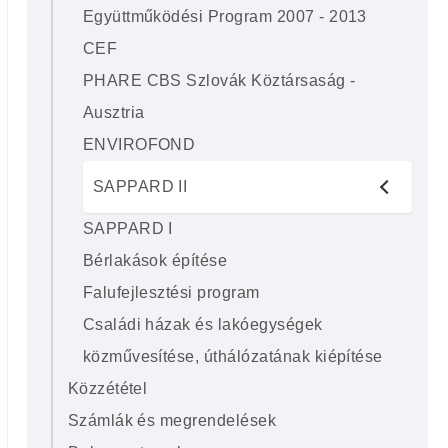
Együttműködési Program 2007 - 2013
CEF
PHARE CBS Szlovák Köztársaság -
Ausztria
ENVIROFOND
SAPPARD II
SAPPARD I
Bérlakások építése
Falufejlesztési program
Családi házak és lakóegységek
közművesítése, úthálózatának kiépítése
Közzététel
Számlák és megrendelések