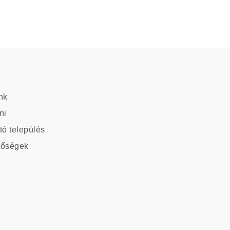
nk
ation
ni
tó település
tőségek