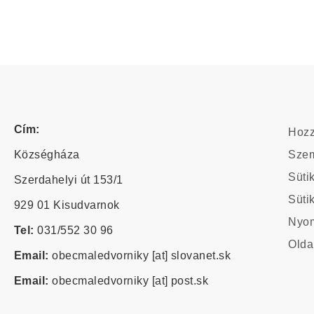
Foo
Cím:
Hozz
-
Községháza
Szem
odk
Süti
Szerdahelyi út 153/1
Süti
929 01 Kisudvarnok
Foo
Nyom
Tel:
031/552 30 96
cu
Olda
me
Email:
obecmaledvorniky
[at]
slovanet.sk
Email:
obecmaledvorniky
[at]
post.sk