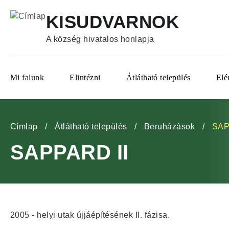
Ugrás
KISUDVARNOK
a
tartalomra
A község hivatalos honlapja
Fő
Mi falunk
Elintézni
Átlátható település
Elé
navigáció
Morzsa
Címlap
Átlátható település
Beruházások
SAP
SAPPARD II
2005 - helyi utak újjáépítésének II. fázisa.