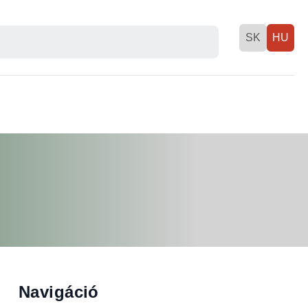
SK
HU
Navigáció