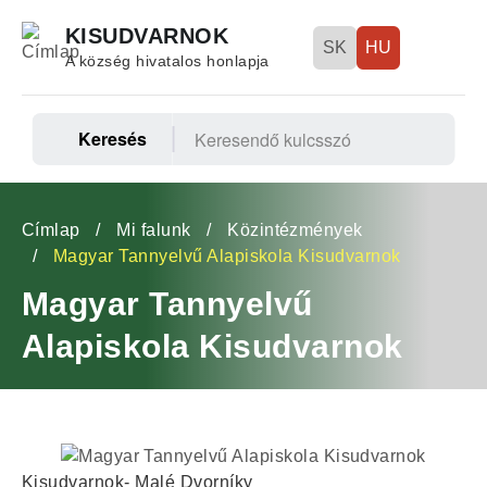
Ugrás
KISUDVARNOK
a
SK
HU
A község hivatalos honlapja
tartalomra
Keresés
Fő
navigáció
Morzsa
Címlap
Mi falunk
Közintézmények
Magyar Tannyelvű Alapiskola Kisudvarnok
Magyar Tannyelvű
Alapiskola Kisudvarnok
Kisudvarnok- Malé Dvorníky