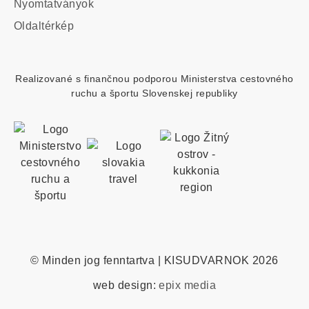
Footer
Nyomtatványok
custom
Oldaltérkép
menu
Realizované s finančnou podporou Ministerstva cestovného
ruchu a športu Slovenskej republiky
© Minden jog fenntartva | KISUDVARNOK 2026
web design:
epix media