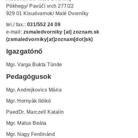
Pókhegy/ Pavúčí vrch 277/22
929 01 Kisudvarnok/ Malé Dvorníky
tel./ fax.:
031/552 24 09
e-mail:
zsmaledvorniky
[at]
zoznam.sk
(zsmaledvorniky[at]zoznam[dot]sk)
Igazgatónő
Mgr. Varga Bukta Tünde
Pedagógusok
Mgr. Andrejkovics Mária
Mgr. Hornyák Ildikó
PaedDr. Marczell Katalin
Mgr. Matus Beáta
Mgr. Nagy Ferdinánd