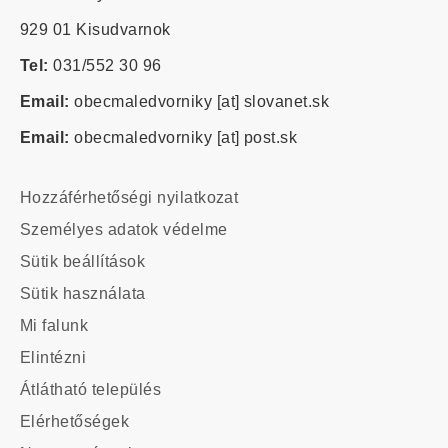
929 01 Kisudvarnok
Tel:
031/552 30 96
Email:
obecmaledvorniky
[at]
slovanet.sk
Email:
obecmaledvorniky
[at]
post.sk
Footer
Hozzáférhetőségi nyilatkozat
-
Személyes adatok védelme
odkazy
Sütik beállítások
Sütik használata
Main
Mi falunk
navigation
Elintézni
Átlátható település
Elérhetőségek