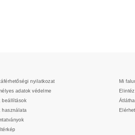
ter
Main
áférhetőségi nyilatkozat
Mi falu
navig
élyes adatok védelme
Elintéz
azy
k beállítások
Átlátha
k használata
Elérhe
ter
tatványok
stom
ltérkép
nu