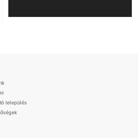
nk
ation
ni
tó település
tőségek