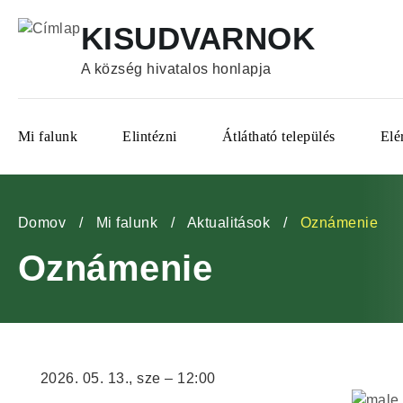
Ugrás
KISUDVARNOK
a
tartalomra
A község hivatalos honlapja
Fő
Mi falunk
Elintézni
Átlátható település
Elé
navigáció
Morzsa
Domov
Mi falunk
Aktualitások
Oznámenie
Oznámenie
2026. 05. 13., sze – 12:00