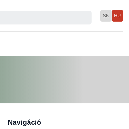
SK
HU
Navigáció