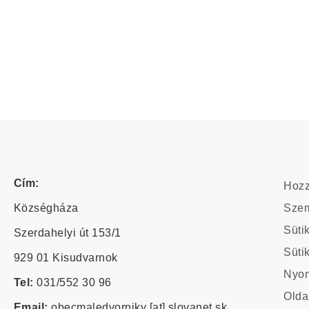
Foo
Cím:
Hozz
-
Községháza
Szem
odk
Süti
Szerdahelyi út 153/1
Süti
929 01 Kisudvarnok
Foo
Nyom
Tel:
031/552 30 96
cu
Olda
me
Email:
obecmaledvorniky
[at]
slovanet.sk