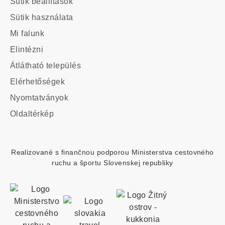
Sütik beállítások
Sütik használata
Main
Mi falunk
navigation
Elintézni
Átlátható település
Elérhetőségek
Footer
Nyomtatványok
custom
Oldaltérkép
menu
Realizované s finančnou podporou Ministerstva cestovného
ruchu a športu Slovenskej republiky