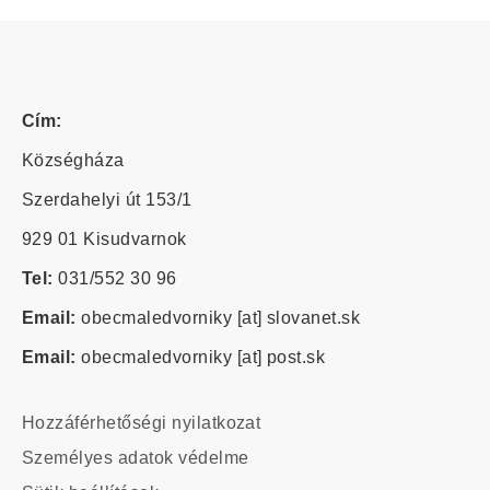
Cím:
Községháza
Szerdahelyi út 153/1
929 01 Kisudvarnok
Tel:
031/552 30 96
Email:
obecmaledvorniky
[at]
slovanet.sk
Email:
obecmaledvorniky
[at]
post.sk
Footer
Hozzáférhetőségi nyilatkozat
-
Személyes adatok védelme
odkazy