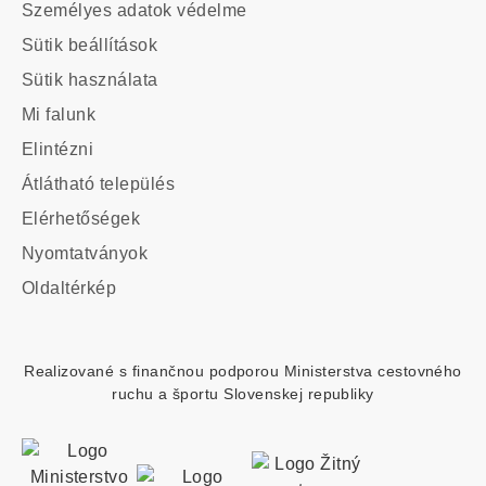
-
Személyes adatok védelme
odkazy
Sütik beállítások
Sütik használata
Main
Mi falunk
navigation
Elintézni
Átlátható település
Elérhetőségek
Footer
Nyomtatványok
custom
Oldaltérkép
menu
Realizované s finančnou podporou Ministerstva cestovného
ruchu a športu Slovenskej republiky