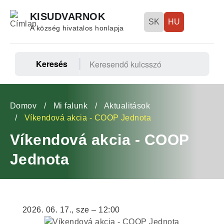
Ugrás
KISUDVARNOK
a
SK
HU
A község hivatalos honlapja
tartalomra
Keresés
Fő
navigáció
Morzsa
Domov
Mi falunk
Aktualitások
Víkendová akcia - COOP Jednota
Víkendová akcia - COOP
Jednota
2026. 06. 17., sze – 12:00